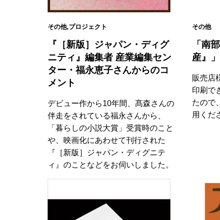
その他
,
プロジェクト
その他
『［新版］ジャパン・ディグ
「南部
ニティ』編集者 産業編集セン
産』」
ター・福永恵子さんからのコ
販売店
メント
印刷で
たので
デビュー作から10年間、髙森さんの
用くだ
伴走をされている福永さんから、
「暮らしの小説大賞」受賞時のこと
や、映画化にあわせて刊行された
『［新版］ジャパン・ディグニテ
ィ』のことなどをお伺いしました。