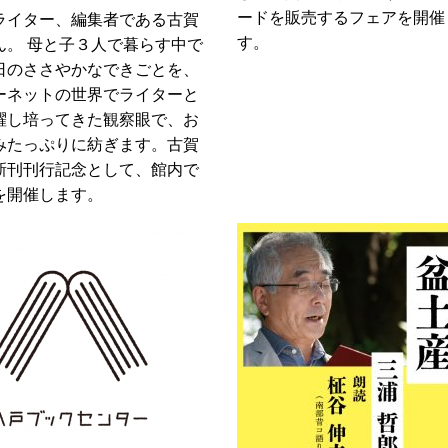
ードを販売するフェアを開催
ライター、編集者である古賀
す。
ん。 母と子３人で暮らす中で
日のささやかなできごとを、
ーネットの世界でライターと
躍し培ってきた観察眼で、お
みたっぷりに紡ぎます。古賀
新刊刊行記念として、館内で
を開催します。