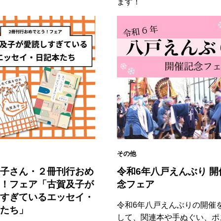
ます！
その他
子さん・２冊刊行おめ
令和6年八戸えんぶり 開
！フェア「古賀及子が
念フェア
すぎているエッセイ・
令和6年八戸えんぶりの開催
たち」
して、関連本や手ぬぐい、ポ