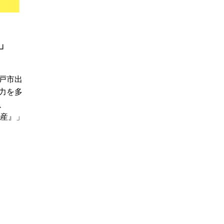
」
戸市出
力を多
、
土産』」