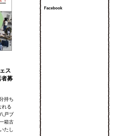
Facebook
ェス
店者募
分持ち
なれる
八戸ブ
一箱古
いたし