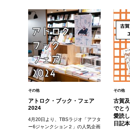
その他
その他
アトロク・ブック・フェア
古賀及
2024
でとう
愛読し
4月20日より、TBSラジオ「アフタ
日記本
ー6ジャンクション２」の人気企画