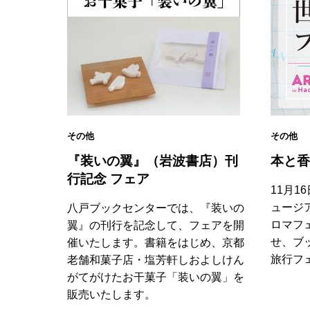
その他
その他
『装いの翼』（岩波書店）刊
本と香
行記念 フェア
11月1
ュージ
八戸ブックセンターでは、『装いの
ロマフェア
翼』の刊行を記念して、フェアを開
せ、ブ
催いたします。書籍をはじめ、京都
旅行フ
老舗和菓子店・塩芳軒しおよしけん
がてがけたお干菓子「装いの翼」を
販売いたします。