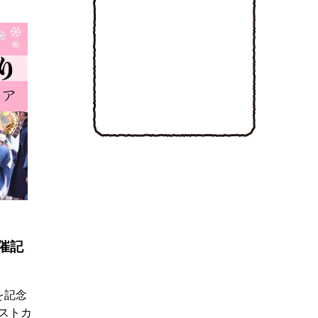
催記
を記念
ストカ