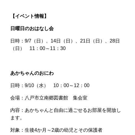
【イベント情報】
日曜日のおはなし会
日時：
9/7
（日）、
14
日（日）、
21
日（日）、
28
日
（日）
11
：
00
～
11
：
30
あかちゃんのおにわ
日時：
9/
10
（水）
10
：
00
～
12
：
00
会場：八戸市立南郷図書館 集会室
内容：あかちゃんと自由に過ごせるお部屋を開放し
ます。
対象：生後
4
か月～
2
歳の幼児とその保護者