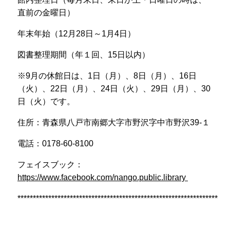
直前の金曜日）
年末年始（
12
月
28
日～
1
月
4
日）
図書整理期間（年１回、
15
日以内）
※
9
月の休館日は、
1
日（月）、
8
日（月）、
16
日
（火）、
22
日（月）、
24
日（火）、
29
日（月）、
30
日（火）です。
住所：青森県八戸市南郷大字市野沢字中市野沢
39-
１
電話：
0178-60-8100
フェイスブック：
https://www.facebook.com/nango.public.library
*****************************************************************