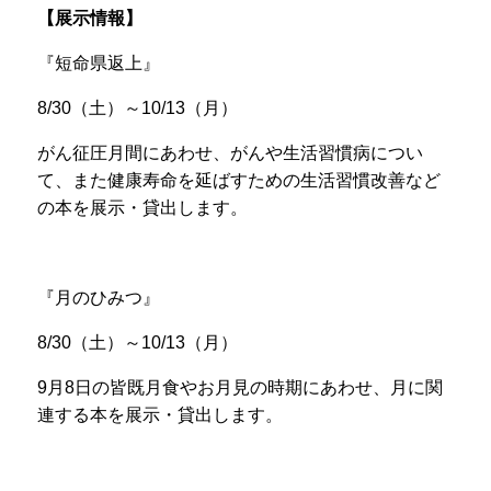
【展示情報】
『短命県返上』
8/30
（
土）
～
10/13（
月）
がん征圧月間にあわせ、がんや生活習慣病につい
て、また健康寿命を延ばすための生活習慣改善など
の本を展示・貸出します。
『月のひみつ』
8/30（
土）
～
10/13（
月）
9
月
8
日の皆既月食やお月見の時期にあわせ、月に関
連する本を展示・貸出します。