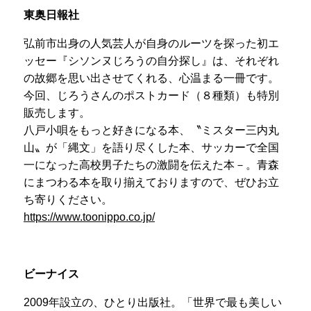
東奥日報社
弘前市出身の人気芸人が自身のルーツを探った初エ
ッセー『シソンヌじろうの自分探し』は、それぞれ
の故郷を思い出させてくれる、心温まる一冊です。
今回、じろうさんのポストカード（８種類）も特別
販売します。
八戸小唄をもっと好きになる本、〝ミスター三内丸
山〟が「縄文」を語り尽くした本、サッカーで全国
一になった高校男子たちの激闘を伝えた本－。青森
にまつわる本を取り揃えておりますので、ぜひお立
ち寄りください。
https://www.toonippo.co.jp/
ビーナイス
2009年設立の、ひとり出版社。「世界で最も美しい