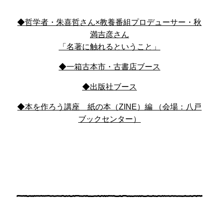
◆哲学者・朱喜哲さん×教養番組プロデューサー・秋
満吉彦さん
「名著に触れるということ」
◆一箱古本市・古書店ブース
◆
出版社ブース
◆本を作ろう講座 紙の本（ZINE）編 （会場：八戸
ブックセンター）