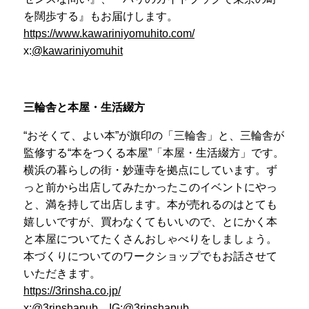
を闊歩する』もお届けします。
https://www.kawariniyomuhito.com/
x:
@kawariniyomuhit
三輪舎と本屋・生活綴方
“おそくて、よい本”が旗印の「三輪舎」と、三輪舎が
監修する“本をつくる本屋”「本屋・生活綴方」です。
横浜の暮らしの街・妙蓮寺を拠点にしています。ず
っと前から出店してみたかったこのイベントにやっ
と、満を持して出店します。本が売れるのはとても
嬉しいですが、買わなくてもいいので、とにかく本
と本屋についてたくさんおしゃべりをしましょう。
本づくりについてのワークショップでもお話させて
いただきます。
https://3rinsha.co.jp/
x:
@3rinshapub
IG:
@3rinshapub