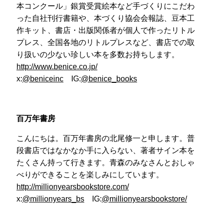
本コンクール」銀賞受賞絵本など手づくりにこだわ
った自社刊行書籍や、本づくり協会会報誌、豆本工
作キット、書店・出版関係者が個人で作ったリトル
プレス、全国各地のリトルプレスなど、書店での取
り扱いの少ない珍しい本を多数お持ちします。
http://www.benice.co.jp/
x:
@beniceinc
IG:
@benice_books
百万年書房
こんにちは。百万年書房の北尾修一と申します。普
段書店ではなかなか手に入らない、著者サイン本を
たくさん持って行きます。青森のみなさんとおしゃ
べりができることを楽しみにしています。
http://millionyearsbookstore.com/
x:
@millionyears_bs
IG:
@millionyearsbookstore/