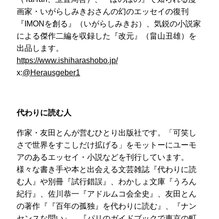
画家・いがらしみきおさんの幻のエッセイの復刊
『IMONを創る』（いがらしみきお）、気鋭の小説家
による傑作二編を収録した『改元』（畠山丑雄）を
出品します。
https://www.ishiharashobo.jp/
x:
@Herausgeber1
代わりに読む人
作家・友田とんが営むひとり出版社です。「可笑し
さで世界をすこしだけ拡げる」をモットーにユーモ
アのあるエッセイ・小説などを刊行しています。
様々な書き手や本と出会える文芸雑誌『代わりに読
む人』や別冊『試行錯誤』、わかしょ文庫『うろん
紀行』、佐川恭一『アドルムコ会全史』、友田とん
の著作『『百年の孤独』を代わりに読む』、『ナン
センスな問い』、『パリのガイドブックで東京の町