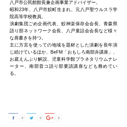
八戸市公民館館長兼企画事業アドバイザー。
昭和23年、八戸市鮫町生まれ。元八戸聖ウルスラ学
院高等学校教員。
演劇集団ごめ企画代表、鮫神楽保存会会長、青森県
語り部ネットワーク会長、八戸童話会会長など様々
な肩書きを持つ。
主に方言を使っての地域を題材とした演劇を長年演
じ続けているほか、BeFM「おもしろ南部弁講座」、
お庭えんぶり解説、児童科学館プラネタリウムナレ
ーター、南部昔コ語り部要請講座なども務めてい
る。
0
0
0