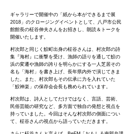
ギャラリーで開催中の「紙から本ができるまで展
2018」のクロージングイベントとして、八戸市公民
館館長の柾谷伸夫さんをお招きし、朗読＆トークを
開催いたします。
村次郎と同じく鮫町出身の柾谷さんは、村次郎の詩
集『海村』に衝撃を受け、漁師の語りを通して鮫の
浜の変遷や漁師の誇りを明らかにする一人芝居その
名も「海村」を書き上げ、長年県内外で演じてきま
した。また、村次郎もその伝承に力を入れていた
「鮫神楽」の保存会会長も務められています。
村次郎は、詩人としてだけではなく、言語、芸術、
民俗芸能の研究など、多方面で独自の発想と視点を
持っていました。今回はそんな村次郎の側面につい
て、柾谷さんの視点から語っていただきます。
さらに柾谷さんと言えば、BeFM「おもしろ南部弁講