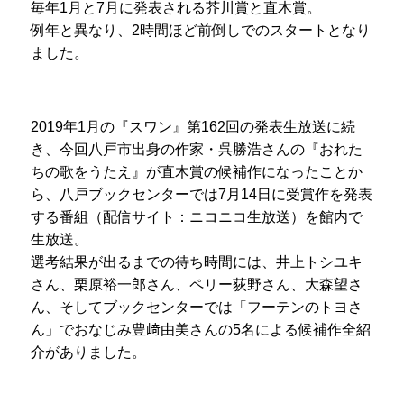
毎年1月と7月に発表される芥川賞と直木賞。
例年と異なり、2時間ほど前倒しでのスタートとなり
ました。
2019年1月の
『スワン』第162回の発表生放送
に続
き、今回八戸市出身の作家・呉勝浩さんの『おれた
ちの歌をうたえ』が直木賞の候補作になったことか
ら、八戸ブックセンターでは7月14日に受賞作を発表
する番組（配信サイト：ニコニコ生放送）を館内で
生放送。
選考結果が出るまでの待ち時間には、井上トシユキ
さん、栗原裕一郎さん、ペリー荻野さん、大森望さ
ん、そしてブックセンターでは「フーテンのトヨさ
ん」でおなじみ豊﨑由美さんの5名による候補作全紹
介がありました。