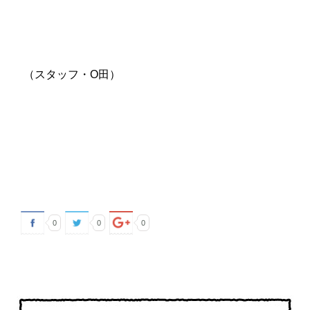
（スタッフ・O田）
0
0
0