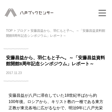
TOP
>
ブログ
>
安藤昌益から、羽仁もと子へ。～「安藤昌益資料館
開館8周年記念シンポジウム」レポート～
安藤昌益から、羽仁もと子へ。～「安藤昌益資料
館開館8周年記念シンポジウム」レポート～
2017.11.23
安藤昌益が八戸に滞在していた18世紀半ばから約
100年後。ロシアから、キリスト教の一種である東方
正教が東北各地に広がるなかで、明治9年に八戸光栄