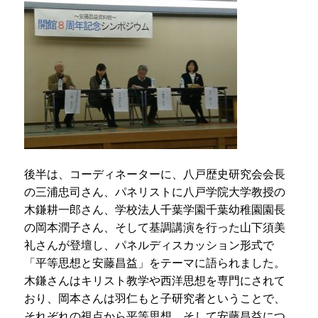
後半は、コーディネーターに、八戸歴史研究会会長
の三浦忠司さん、パネリストに八戸学院大学教授の
木鎌耕一郎さん、学校法人千葉学園千葉幼稚園園長
の岡本潤子さん、そして基調講演を行った山下須美
礼さんが登壇し、パネルディスカッション形式で
「平等思想と安藤昌益」をテーマに語られました。
木鎌さんはキリスト教学や西洋思想を専門にされて
おり、岡本さんは羽仁もと子研究者ということで、
それぞれの視点から平等思想、そして安藤昌益につ