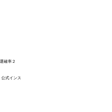
選確率２
、公式インス