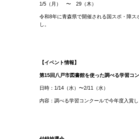
1/5（月） 〜 29（木）
令和8年に青森県で開催される国スポ・障ス
し。
【イベント情報】
第
15
回八戸市図書館を使った調べる学習コ
日時：1/14（水）〜2/11（水）
内容：
調べる学習コンクールで今年度入賞し
付録抽選会