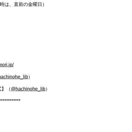
時は、直前の金曜日）
ori.jp/
achinohe_lib
）
式】（
@hachinohe_lib
）
************