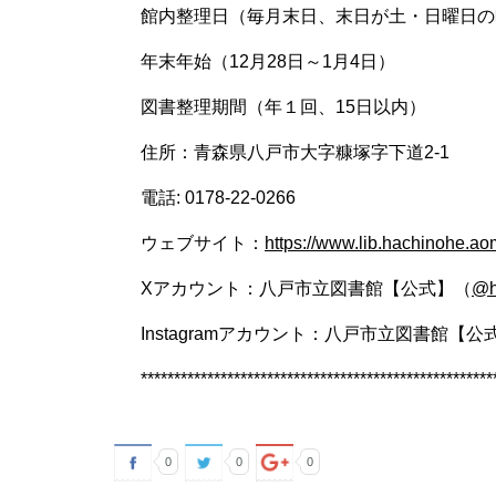
館内整理日（毎月末日、末日が土・日曜日の
年末年始（
12
月
28
日～
1
月
4
日）
図書整理期間（年１回、
15
日以内）
住所：青森県八戸市大字糠塚字下道
2-1
電話
: 0178-22-0266
ウェブサイト：
https://www.lib.hachinohe.aom
X
アカウント：八戸市立図書館【公式】（
@h
Instagramアカウント：八戸市立図書館【公
*****************************************************
0
0
0