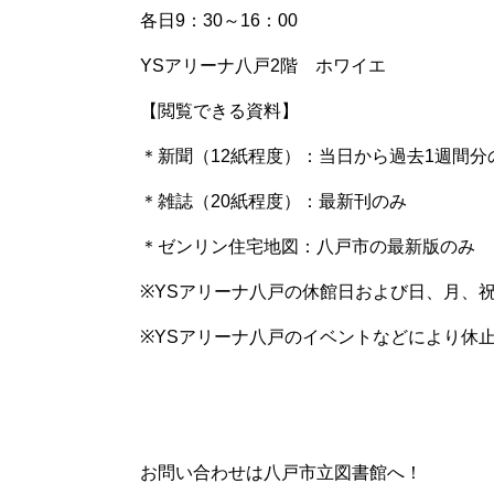
各日
9
：
30
～
16
：
00
YS
アリーナ八戸
2
階 ホワイエ
【閲覧できる資料】
＊新聞（
12
紙程度）：当日から過去
1
週間分
＊雑誌（
20
紙程度）：最新刊のみ
＊ゼンリン住宅地図：八戸市の最新版のみ
※
YS
アリーナ八戸の休館日および日、月、
※
YS
アリーナ八戸のイベントなどにより休
お問い合わせは八戸市立図書館へ！