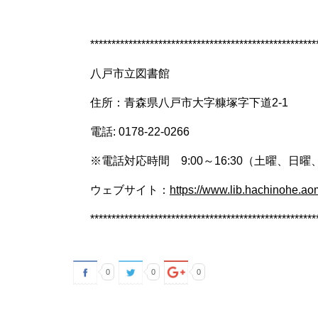
*****************************************************
八戸市立図書館
住所：青森県八戸市大字糠塚字下道
2-1
電話
: 0178-22-0266
※
電話対応時間
9:00
～
16:30
（土曜、日曜
ウェブサイト：
https://www.lib.hachinohe.aom
*****************************************************
0
0
0