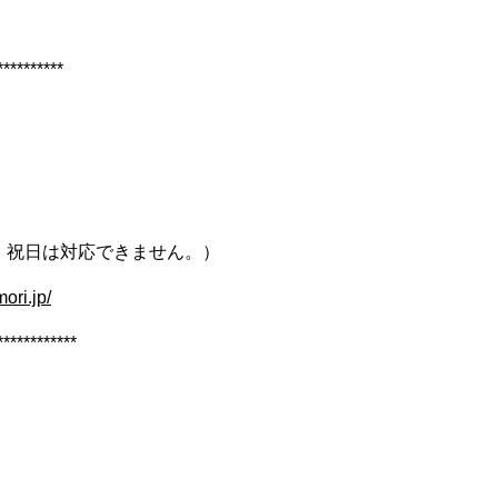
**********
、祝日は対応できません。）
ori.jp/
************