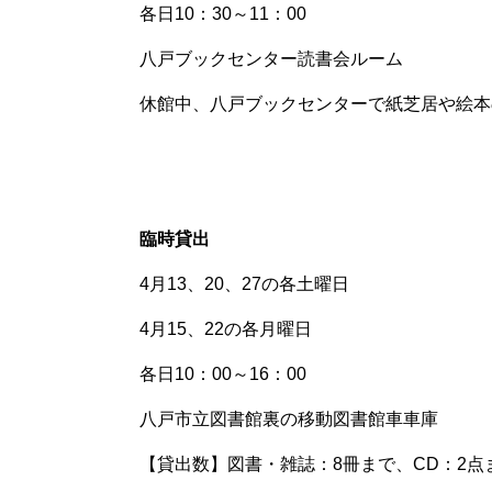
各日
10
：
30
～
11
：
00
八戸ブックセンター読書会ルーム
休館中、八戸ブックセンターで紙芝居や絵本
臨時貸出
4
月
13
、
20
、
27
の各土曜日
4
月
15
、
22
の各月曜日
各日
10
：
00
～
16
：
00
八戸市立図書館裏の移動図書館車車庫
【貸出数】図書・雑誌：
8
冊まで、
CD
：
2
点