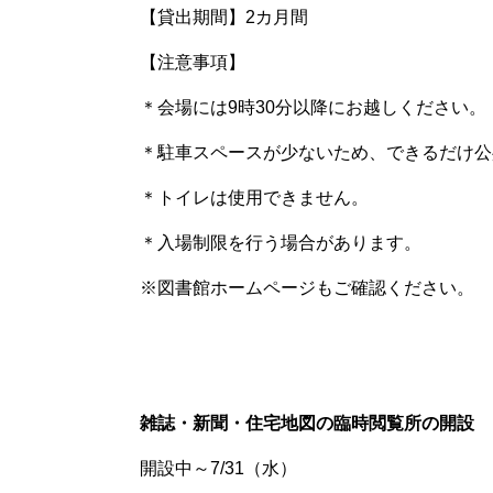
【貸出期間】
2
カ月間
【注意事項】
＊会場には
9
時
30
分以降にお越しください。
＊駐車スペースが少ないため、できるだけ公
＊トイレは使用できません。
＊入場制限を行う場合があります。
※
図書館ホームページもご確認ください。
雑誌・新聞・住宅地図の臨時閲覧所の開設
開設中～
7/31
（水）