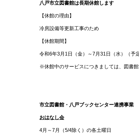
八戸市立図書館は長期休館します
【休館の理由】
冷房設備等更新工事のため
【休館期間】
令和
6
年
3
月
1
日（金）～
7
月
31
日（水）
（予
※
休館中のサービスにつきましては、図書館
市立図書館・八戸ブックセンター連携事業
おはなし会
4
月～
7
月（
5/4
除く）の各土曜日