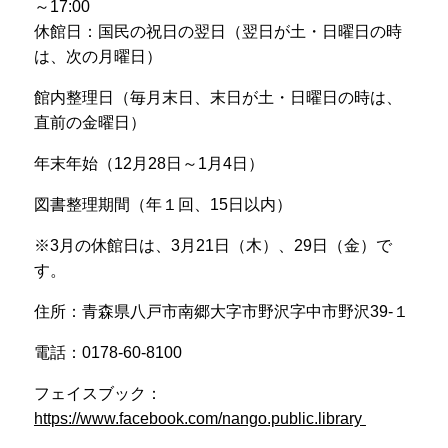
～
17:00
休館日：国民の祝日の翌日（翌日が土・日曜日の時
は、次の月曜日）
館内整理日（毎月末日、末日が土・日曜日の時は、
直前の金曜日）
年末年始（
12
月
28
日～
1
月
4
日）
図書整理期間（年１回、
15
日以内）
※
3
月の休館日は、
3
月
21
日（木）、
29
日（金）で
す。
住所：青森県八戸市南郷大字市野沢字中市野沢
39-
１
電話：
0178-60-8100
フェイスブック：
https://www.facebook.com/nango.public.library