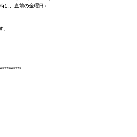
時は、直前の金曜日）
す。
************