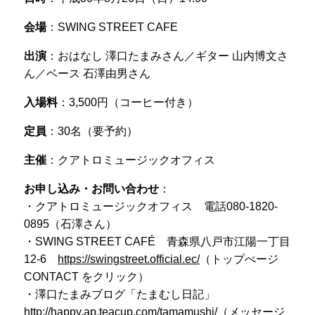
会場
：SWING STREET CAFE
出演
：おはなし 澤口たまみさん／ギター 山内博文さ
ん／ベース 石澤由男さん
入場料
：3,500円（コーヒー付き）
定員
：30名（要予約）
主催
：クアトロミュージックオフィス
お申し込み・お問い合わせ
：
・クアトロミュージックオフィス 電話080-1820-
0895（石澤さん）
・SWING STREET CAFÉ 青森県八戸市江陽一丁目
12-6
https://swingstreet.official.ec/
（トップぺージ
CONTACT をクリック）
・澤口たまみブログ「たまむし日記」
http://happy.ap.teacup.com/tamamushi/
（メッセージ