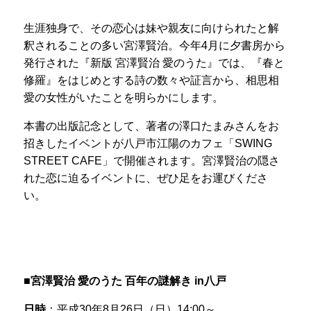
生涯独身で、その恋心は妹や親友に向けられたと解
釈されることの多い宮澤賢治。今年4月に夕書房から
発行された『新版 宮澤賢治 愛のうた』では、『春と
修羅』をはじめとする詩の数々や証言から、相思相
愛の女性がいたことを明らかにします。
本書の出版記念として、著者の澤口たまみさんをお
招きしたイベントが八戸市江陽のカフェ「SWING
STREET CAFE」で開催されます。宮澤賢治の隠さ
れた恋に迫るイベントに、ぜひ足をお運びくださ
い。
■宮澤賢治 愛のうた 百年の謎解き in八戸
日時
：平成30年8月26日（日）14:00～