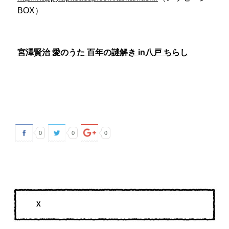
BOX）
宮澤賢治 愛のうた 百年の謎解き in八戸 ちらし
0
0
0
X