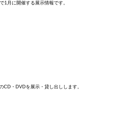
で1月に開催する展示情報です。
の
CD
・
DVD
を展示
・貸し出しします。