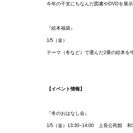
今年の干支にちなんだ図書や
DVD
を展示
『絵本福袋』
1/5
（金）
テーマ（冬など）で選んだ
2
冊の絵本を
【イベント情報】
『冬のおはなし会』
1/5
（金）
13:30~14:00
上長公民館 和