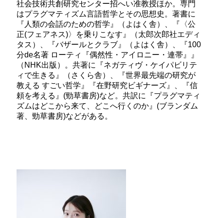
社会技術共創研究センター招へい准教授ほか。専門
はプラグマティズム言語哲学とその思想史。著書に
『人類の会話のための哲学』（よはく舎）、『〈公
正(フェアネス)〉を乗りこなす』（太郎次郎社エディ
タス）、『バザールとクラブ』（よはく舎）、『100
分de名著 ローティ『偶然性・アイロニー・連帯』』
（NHK出版）。共著に『ネガティヴ・ケイパビリテ
ィで生きる』（さくら舎）、『世界最先端の研究が
教える すごい哲学』『在野研究ビギナーズ』、『信
頼を考える』(勁草書房)など。共訳に『プラグマティ
ズムはどこから来て、どこへ行くのか』(ブランダム
著、勁草書房)などがある。