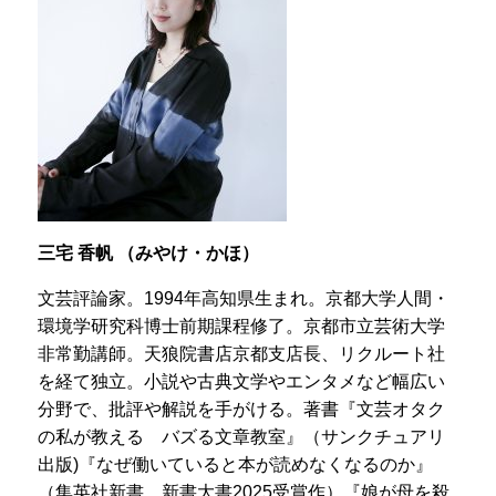
三宅 香帆 （みやけ・かほ）
文芸評論家。1994年高知県生まれ。京都大学人間・
環境学研究科博士前期課程修了。京都市立芸術大学
非常勤講師。天狼院書店京都支店長、リクルート社
を経て独立。小説や古典文学やエンタメなど幅広い
分野で、批評や解説を手がける。著書『文芸オタク
の私が教える バズる文章教室』（サンクチュアリ
出版)『なぜ働いていると本が読めなくなるのか』
（集英社新書。新書大書2025受賞作）『娘が母を殺