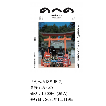
『のへの
ISSUE 2
』
発行：のへの
価格：
1,200
円（税込）
発行日：
2021
年
11
月
19
日