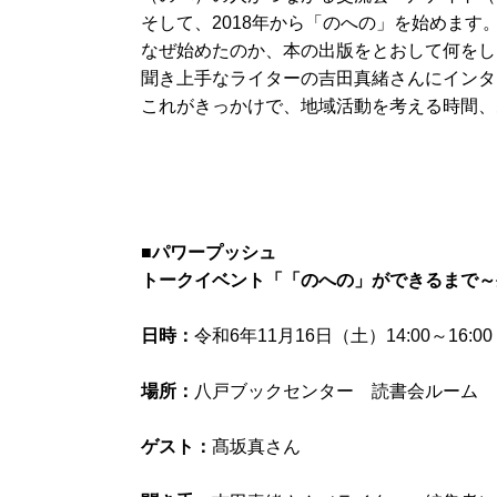
そして、
2018
年から「のへの」を始めます
なぜ始めたのか、本の出版をとおして何をし
聞き上手なライターの吉田真緒さんにインタ
これがきっかけで、地域活動を考える時間、
■
パワープッシュ
トークイベント「「のへの」ができるまで～
日時：
令和
6
年
11
月
16
日（土）
14:00
～
16:00
場所：
八戸ブックセンター 読書会ルーム
ゲスト：
髙坂真さん