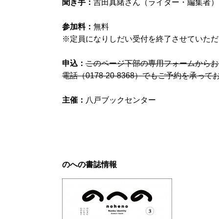
聞き手：
吉田真緒さん（ライター・編集者）
参加料：
無料
※
定員になりしだい受付を終了させていただ
申込：
このページ下部の専用フォームからお
電話（
0178-20-8368
）でもご予約を承って
主催：
八戸ブックセンター
のへの書誌情報