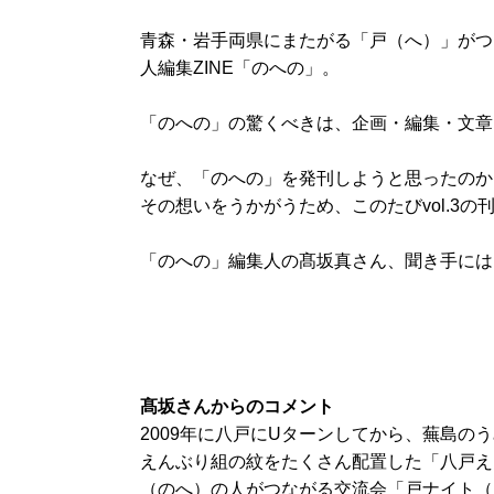
青森・岩手両県にまたがる「戸（へ）」がつ
人編集
ZINE
「のへの」。
「のへの」の驚くべきは、企画・編集・文章
なぜ、「のへの」を発刊しようと思ったのか
その想いをうかがうため、このたび
vol.3
の
「のへの」編集人の髙坂真さん、聞き手には
髙坂さんからのコメント
2009
年に八戸に
U
ターンしてから、蕪島のう
えんぶり組の紋をたくさん配置した「八戸え
（のへ）の人がつながる交流会「戸ナイト（