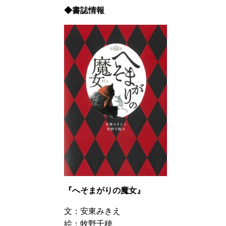
◆書誌情報
『へそまがりの魔女』
文：安東みきえ
絵：牧野千穂