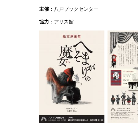
主催
：八戸ブックセンター
協力
：アリス館