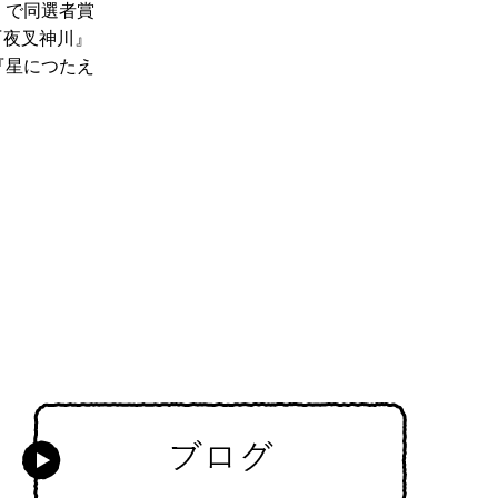
」で同選者賞
『夜叉神川』
『星につたえ