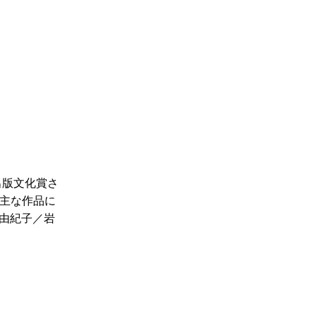
出版文化賞さ
。主な作品に
宮由紀子／岩