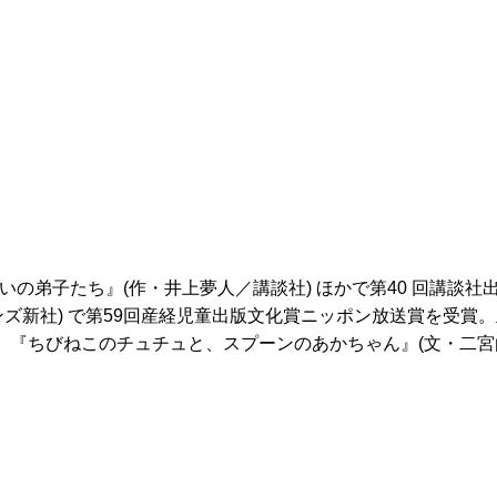
の弟子たち』(作・井上夢人／講談社) ほかで第40 回講談社
ズ新社) で第59回産経児童出版文化賞ニッポン放送賞を受賞
)、『ちびねこのチュチュと、スプーンのあかちゃん』(文・二