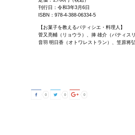
刊行日：令和3年3月6日
ISBN：978-4-388-06334-5
【お菓子を教えるパティシエ・料理人】
菅又亮輔（リョウラ）、捧 雄介（パティスリ
音羽 明日香（オトワレストラン）、笠原将
0
0
0