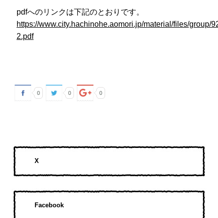
pdfへのリンクは下記のとおりです。
https://www.city.hachinohe.aomori.jp/material/files/group/
2.pdf
0
0
0
X
Facebook